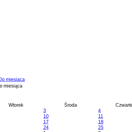
o miesiąca
Wtorek
Środa
Czwart
3
4
10
11
17
18
24
25