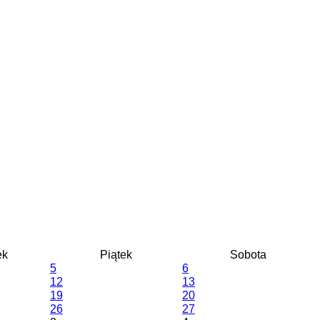
ek
Piątek
Sobota
5
6
12
13
19
20
26
27